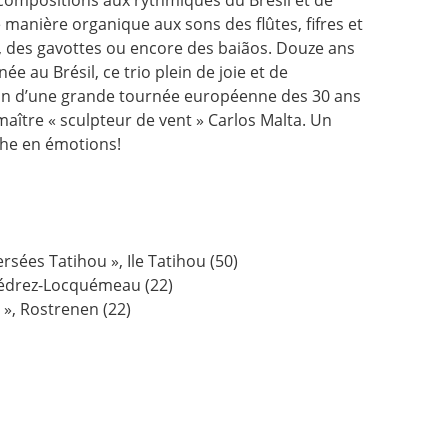
manière organique aux sons des flûtes, fifres et
, des gavottes ou encore des baiãos. Douze ans
e au Brésil, ce trio plein de joie et de
ion d’une grande tournée européenne des 30 ans
aître « sculpteur de vent » Carlos Malta. Un
he en émotions!
ersées Tatihou », Ile Tatihou (50)
rédrez-Locquémeau (22)
 », Rostrenen (22)