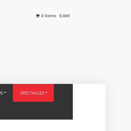
0 items
0,00
€
US
SPECTACLES