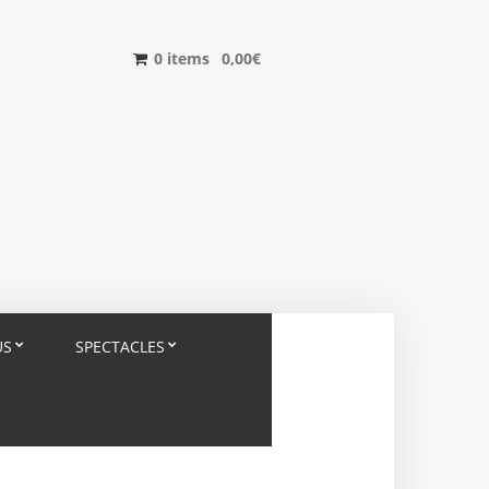
0 items
0,00
€
US
SPECTACLES