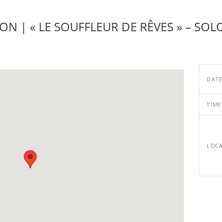
ON | « LE SOUFFLEUR DE RÊVES » – SOL
DAT
TIME
LOC