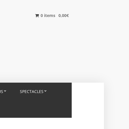
0 items
0,00
€
US
SPECTACLES