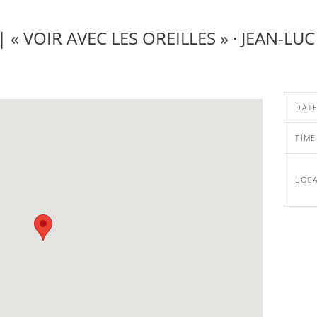
 « VOIR AVEC LES OREILLES » · JEAN-L
DAT
TIME
LOC