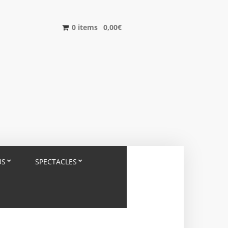
0 items
0,00
€
US
SPECTACLES