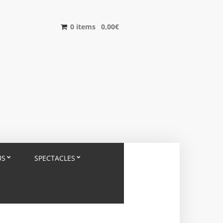
0 items
0,00
€
US
SPECTACLES