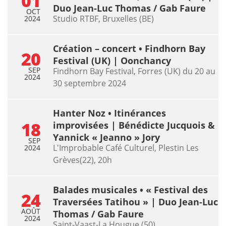
01
Duo Jean-Luc Thomas / Gab Faure
OCT
Studio RTBF, Bruxelles (BE)
2024
Création – concert • Findhorn Bay
20
Festival (UK) | Oonchancy
SEP
Findhorn Bay Festival, Forres (UK) du 20 au
2024
30 septembre 2024
Hanter Noz • Itinérances
18
improvisées | Bénédicte Jucquois &
Yannick « Jeanno » Jory
SEP
L'Improbable Café Culturel, Plestin Les
2024
Grèves(22), 20h
Balades musicales • « Festival des
24
Traversées Tatihou » | Duo Jean-Luc
AOÛT
Thomas / Gab Faure
2024
Saint-Vaast-La Hougue (50)