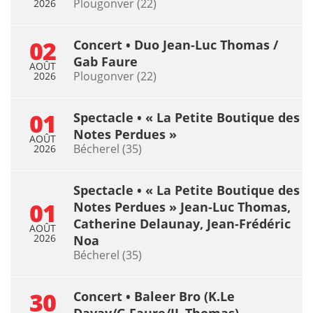
Plougonver (22)
2026
02
Concert • Duo Jean-Luc Thomas /
Gab Faure
AOÛT
Plougonver (22)
2026
01
Spectacle • « La Petite Boutique des
Notes Perdues »
AOÛT
Bécherel (35)
2026
Spectacle • « La Petite Boutique des
01
Notes Perdues » Jean-Luc Thomas,
Catherine Delaunay, Jean-Frédéric
AOÛT
2026
Noa
Bécherel (35)
30
Concert • Baleer Bro (K.Le
Davay/G.Faure/JL.Thomas)