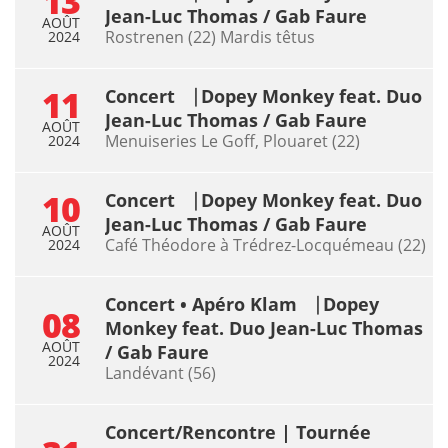
13
Jean-Luc Thomas / Gab Faure
AOÛT
Rostrenen (22) Mardis têtus
2024
11
Concert ⎹ Dopey Monkey feat. Duo
Jean-Luc Thomas / Gab Faure
AOÛT
Menuiseries Le Goff, Plouaret (22)
2024
10
Concert ⎹ Dopey Monkey feat. Duo
Jean-Luc Thomas / Gab Faure
AOÛT
Café Théodore à Trédrez-Locquémeau (22)
2024
Concert • Apéro Klam ⎹ Dopey
08
Monkey feat. Duo Jean-Luc Thomas
AOÛT
/ Gab Faure
2024
Landévant (56)
Concert/Rencontre | Tournée